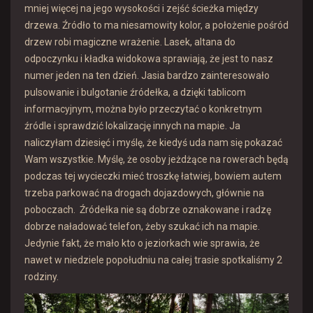
mniej więcej na jego wysokości i zejść ścieżka między
drzewa. Źródło to ma niesamowity kolor, a położenie pośród
drzew robi magiczne wrażenie. Lasek, altana do
odpoczynku i kładka widokowa sprawiają, że jest to nasz
numer jeden na ten dzień. Jasia bardzo zainteresowało
pulsowanie i bulgotanie źródełka, a dzięki tablicom
informacyjnym, można było przeczytać o konkretnym
źródle i sprawdzić lokalizację innych na mapie. Ja
naliczyłam dziesięć i myślę, że kiedyś uda nam się pokazać
Wam wszystkie. Myślę, że osoby jeżdżące na rowerach będą
podczas tej wycieczki mieć troszkę łatwiej, bowiem autem
trzeba parkować na drogach dojazdowych, głównie na
poboczach. Źródełka nie są dobrze oznakowane i radzę
dobrze naładować telefon, żeby szukać ich na mapie.
Jedynie fakt, że mało kto o jeziorkach wie sprawia, że
nawet w niedziele popołudniu na całej trasie spotkaliśmy 2
rodziny.