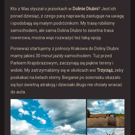
Kto z Was słyszał o jeziorkach w
Dolinie Dłubni
? Jest ich
ponad dziesięć, z czego parę naprawdę zasługuje na uwagę
i spodobają się małym podróżnikom. My trasę robiliśmy
samochodem, ale sama Dolina Dłubni to świetna trasa
rowerowa, można więc rozważyć też taką opcję.
Ponieważ startujemy z północy Krakowa do Doliny Dłubni
mamy jakieś 30 minut jazdy samochodem. Tuż przed
Parkiem Krajobrazowym, zaczynają się piękne tereny i
widoki. My zatrzymaliśmy się w okolicach wsi
Trzyciąż,
żeby
poskakać na belach słomy. Bieganie po ściernisku okazało
się być świetną atrakcją i dzieciaki długo nie chciały wracać
do auta.