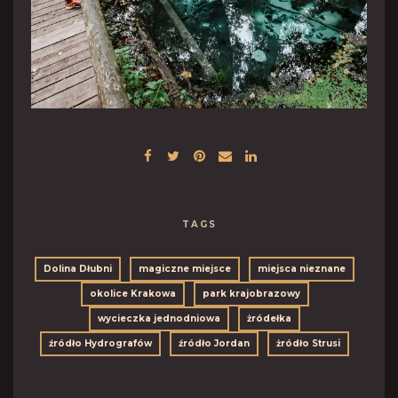
TAGS
Dolina Dłubni
magiczne miejsce
miejsca nieznane
okolice Krakowa
park krajobrazowy
wycieczka jednodniowa
żródełka
źródło Hydrografów
źródło Jordan
żródło Strusi