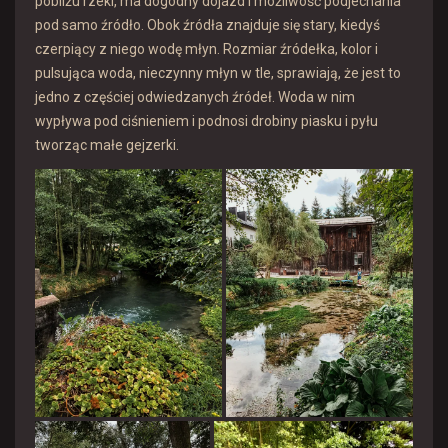
pobliżu rzeki, ma dogodny dojazd i możliwość podjechania
pod samo źródło. Obok źródła znajduje się stary, kiedyś
czerpiący z niego wodę młyn. Rozmiar źródełka, kolor i
pulsująca woda, nieczynny młyn w tle, sprawiają, że jest to
jedno z częściej odwiedzanych źródeł. Woda w nim
wypływa pod ciśnieniem i podnosi drobiny piasku i pyłu
tworząc małe gejzerki.