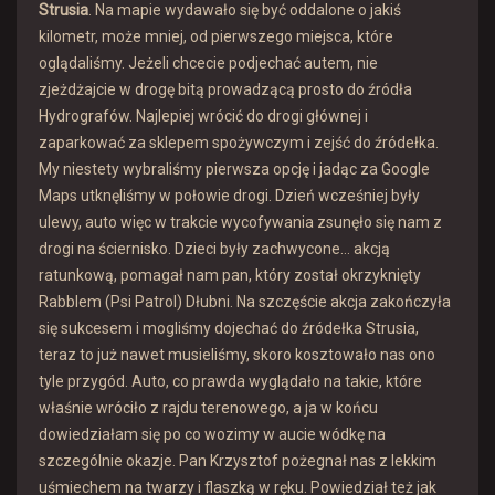
Strusia
. Na mapie wydawało się być oddalone o jakiś
kilometr, może mniej, od pierwszego miejsca, które
oglądaliśmy. Jeżeli chcecie podjechać autem, nie
zjeżdżajcie w drogę bitą prowadzącą prosto do źródła
Hydrografów. Najlepiej wrócić do drogi głównej i
zaparkować za sklepem spożywczym i zejść do źródełka.
My niestety wybraliśmy pierwsza opcję i jadąc za Google
Maps utknęliśmy w połowie drogi. Dzień wcześniej były
ulewy, auto więc w trakcie wycofywania zsunęło się nam z
drogi na ściernisko. Dzieci były zachwycone… akcją
ratunkową, pomagał nam pan, który został okrzyknięty
Rabblem (Psi Patrol) Dłubni. Na szczęście akcja zakończyła
się sukcesem i mogliśmy dojechać do źródełka Strusia,
teraz to już nawet musieliśmy, skoro kosztowało nas ono
tyle przygód. Auto, co prawda wyglądało na takie, które
właśnie wróciło z rajdu terenowego, a ja w końcu
dowiedziałam się po co wozimy w aucie wódkę na
szczególnie okazje. Pan Krzysztof pożegnał nas z lekkim
uśmiechem na twarzy i flaszką w ręku. Powiedział też jak