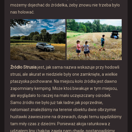
możemy dojechać do źródełka, żeby znowu nie trzeba było
nas holować.
Źródło Strusia
jest, jak sama nazwa wskazuje przy hodowli
strusi, ale akurat w niedziele były one zamknięte, a wielkie
ptaszyska pochowane. Na miejscu koło źródła jest dawno
zapomniany kemping. Może ktoś biwakuje w tym miejscu,
ale wyglądało to raczej na mało uczęszczany ośrodek.
Samo źródło nie było już tak ładne jak poprzednie,
natomiast znaleźliśmy na terenie obiektu dwie olbrzymie
huśtawki zawieszone na drzewach, dzięki temu spędziliśmy
tam miły czas z dziećmi. Ponieważ akcja ratunkowa z
udziałem liny i haków zajęła nam chwilę, postanowiliśmy