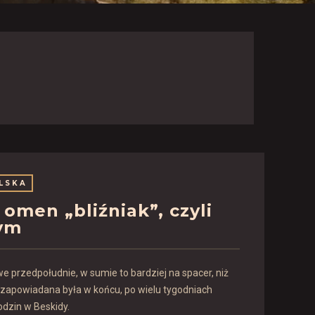
LSKA
men „bliźniak”, czyli
ym
 przedpołudnie, w sumie to bardziej na spacer, niż
 zapowiadana była w końcu, po wielu tygodniach
odzin w Beskidy.