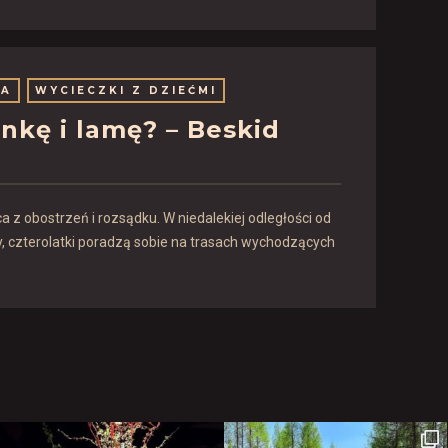
KA
WYCIECZKI Z DZIEĆMI
nkę i lamę? – Beskid
 z obostrzeń i rozsądku. W niedalekiej odległości od
y, czterolatki poradzą sobie na trasach wychodzących