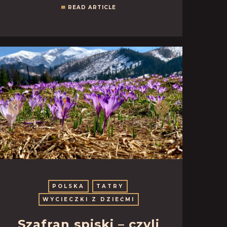
READ ARTICLE
POLSKA
TATRY
WYCIECZKI Z DZIEĆMI
Szafran spiski – czyli