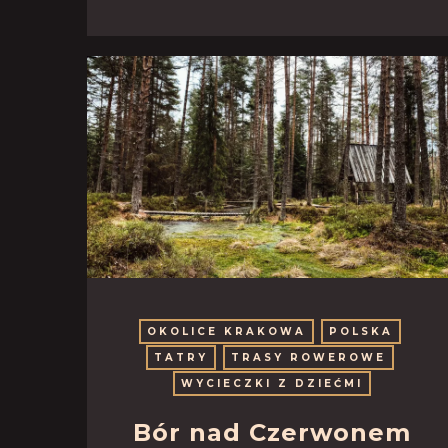
OKOLICE KRAKOWA
POLSKA
TATRY
TRASY ROWEROWE
WYCIECZKI Z DZIEĆMI
Bór nad Czerwonem