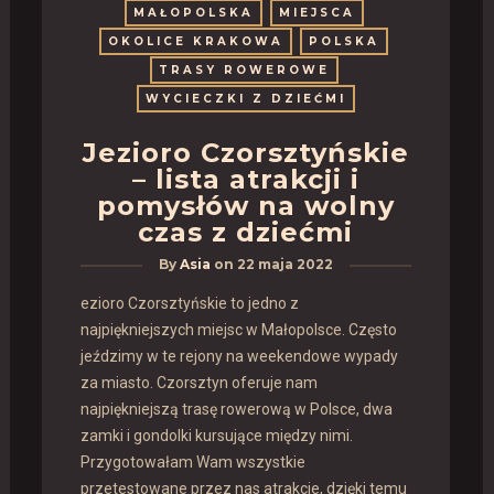
MAŁOPOLSKA
MIEJSCA
OKOLICE KRAKOWA
POLSKA
TRASY ROWEROWE
WYCIECZKI Z DZIEĆMI
Jezioro Czorsztyńskie
– lista atrakcji i
pomysłów na wolny
czas z dziećmi
By
Asia
on
22 maja 2022
ezioro Czorsztyńskie to jedno z
najpiękniejszych miejsc w Małopolsce. Często
jeździmy w te rejony na weekendowe wypady
za miasto. Czorsztyn oferuje nam
najpiękniejszą trasę rowerową w Polsce, dwa
zamki i gondolki kursujące między nimi.
Przygotowałam Wam wszystkie
przetestowane przez nas atrakcje, dzięki temu