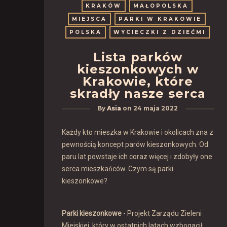
KRAKÓW
MAŁOPOLSKA
MIEJSCA
PARKI W KRAKOWIE
POLSKA
WYCIECZKI Z DZIEĆMI
Lista parków
kieszonkowych w
Krakowie, które
skradły nasze serca
By
Asia
on
24 maja 2022
Każdy kto mieszka w Krakowie i okolicach zna z
pewnością koncept parów kieszonkowych. Od
paru lat powstaje ich coraz więcej i zdobyły one
serca mieszkańców. Czym są parki
kieszonkowe?
Parki kieszonkowe
- Projekt Zarządu Zieleni
Miejskiej, który w ostatnich latach wzbogacił