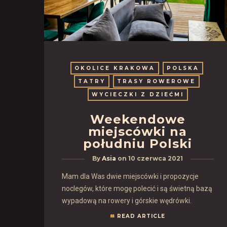
OKOLICE KRAKOWA
POLSKA
TATRY
TRASY ROWEROWE
WYCIECZKI Z DZIEĆMI
Weekendowe
miejscówki na
południu Polski
By
Asia
on
10 czerwca 2021
Mam dla Was dwie miejscówki i propozycje
noclegów, które mogę polecić i są świetną bazą
wypadową na rowery i górskie wędrówki.
READ ARTICLE