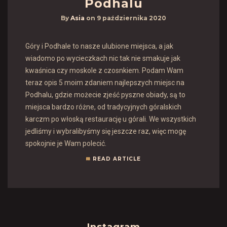
Podhalu
By
Asia
on
9 października 2020
Góry i Podhale to nasze ulubione miejsca, a jak
wiadomo po wycieczkach nic tak nie smakuje jak
kwaśnica czy moskole z czosnkiem. Podam Wam
teraz opis 5 moim zdaniem najlepszych miejsc na
Podhalu, gdzie możecie zjeść pyszne obiady, są to
miejsca bardzo różne, od tradycyjnych góralskich
karczm po włoską restaurację u górali. We wszystkich
jedliśmy i wybralibyśmy się jeszcze raz, więc mogę
spokojnie je Wam polecić.
READ ARTICLE
Instagram