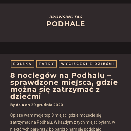
BROWSING TAG
PODHALE
POLSKA
TATRY
WYCIECZKI Z DZIEĆMI
8 noclegów na Podhalu –
sprawdzone miejsca, gdzie
można się zatrzymać z
dziećmi
By
Asia
on
29 grudnia 2020
Opisze wam moje top 8 miejsc, gdzie możecie się
zatrzymać na Podhalu. W każdym z tych miejsc byłam, w
niektórych parę razy, bo bardzo nam się podobało.