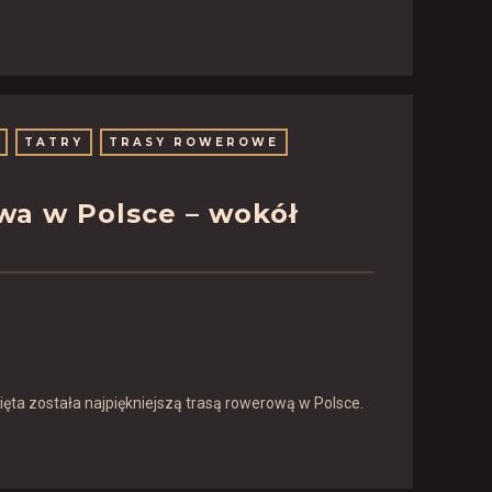
TATRY
TRASY ROWEROWE
wa w Polsce – wokół
ięta została najpiękniejszą trasą rowerową w Polsce.