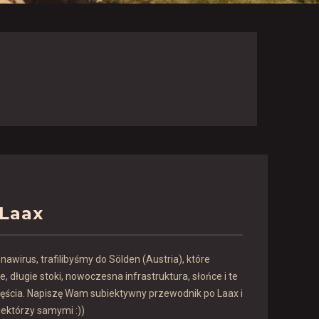
 Laax
awirus, trafilibyśmy do Sölden (Austria), które
e, długie stoki, nowoczesna infrastruktura, słońce i te
zęścia. Napiszę Wam subiektywny przewodnik po Laax i
niektórzy samymi :))