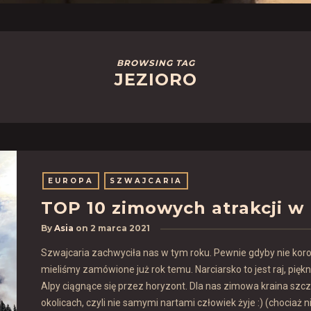
BROWSING TAG
JEZIORO
EUROPA
SZWAJCARIA
TOP 10 zimowych atrakcji w
By
Asia
on
2 marca 2021
Szwajcaria zachwyciła nas w tym roku. Pewnie gdyby nie koron
mieliśmy zamówione już rok temu. Narciarsko to jest raj, piękn
Alpy ciągnące się przez horyzont. Dla nas zimowa kraina szc
okolicach, czyli nie samymi nartami człowiek żyje :) (chociaż 