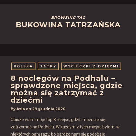
BROWSING TAG
BUKOWINA TATRZAŃSKA
POLSKA
TATRY
WYCIECZKI Z DZIEĆMI
8 noclegów na Podhalu –
sprawdzone miejsca, gdzie
można się zatrzymać z
dziećmi
By
Asia
on
29 grudnia 2020
Opisze wam moje top 8 miejsc, gdzie możecie się
zatrzymać na Podhalu. W każdym z tych miejsc byłam, w
niektórych parę razy, bo bardzo nam się podobało.