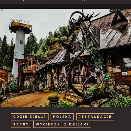
GDZIE ZJEŚĆ?
POLSKA
RESTAURACJE
TATRY
WYCIECZKI Z DZIEĆMI