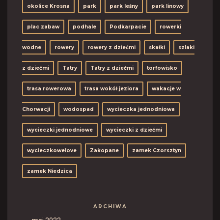
okolice Krosna
park
park leśny
park linowy
plac zabaw
podhale
Podkarpacie
rowerki
wodne
rowery
rowery z dziećmi
skałki
szlaki
z dziećmi
Tatry
Tatry z dziećmi
torfowisko
trasa rowerowa
trasa wokół jeziora
wakacje w
Chorwacji
wodospad
wycieczka jednodniowa
wycieczki jednodniowe
wycieczki z dziećmi
wycieczkowelove
Zakopane
zamek Czorsztyn
zamek Niedzica
ARCHIWA