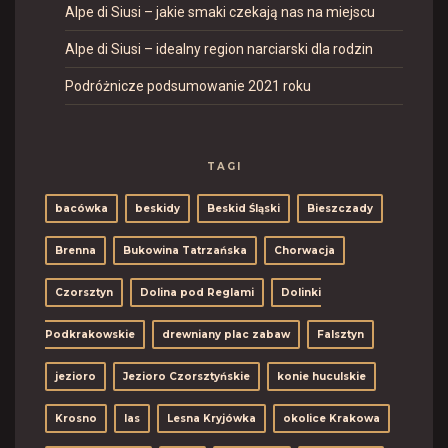
Alpe di Siusi – jakie smaki czekają nas na miejscu
Alpe di Siusi – idealny region narciarski dla rodzin
Podróżnicze podsumowanie 2021 roku
TAGI
bacówka
beskidy
Beskid Śląski
Bieszczady
Brenna
Bukowina Tatrzańska
Chorwacja
Czorsztyn
Dolina pod Reglami
Dolinki
Podkrakowskie
drewniany plac zabaw
Falsztyn
jezioro
Jezioro Czorsztyńskie
konie huculskie
Krosno
las
Lesna Kryjówka
okolice Krakowa