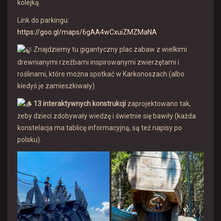
kolejką.
Link do parkingu:
https://goo.gl/maps/6gAA4wCxuiZMZMaNA
Znajdziemy tu gigantyczny plac zabaw z wielkimi
drewnianymi rzeźbami inspirowanymi zwierzętami i
roślinami, które można spotkać w Karkonoszach (albo
kiedyś je zamieszkiwały)
13 interaktywnych konstrukcji
zaprojektowano tak,
żeby dzieci zdobywały wiedzę i świetnie się bawiły (każda
konstelacja ma tablicę informacyjną, są też napisy po
polsku).