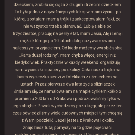
dzieckiem, zrobiła się ciąża z drugim i trzecim dzieckiem.
To była jedna z najważniejszych lekcji w moim życiu... po
której, zostałam mamą trójki i zaakceptowałam fakt, że
nie wszystko trzeba planować. Lubię siebie po
trzydziestce, pracuję na pełny etat, mam Jasia, Alę i Lenę i
męża, którego po 10 latach dalej nazywam swoim
najlepszym przyjacielem. Od kiedy możemy wyrobić sobie
„Kartę dużej rodziny”, mam chyba więcej energii niż
kiedykolwiek. Praktycznie w każdy weekend organizuję
nam wycieczki i spacery po okolicy. Cała nasza trójka na
hasło wycieczka siedzi w fotelikach z uśmiechem na
ustach. Przez pierwsze dwa lata życia bliźniaczek
śmiałam się, że namalowałam na mapie cyrklem kółko o
promieniu 200 km od Krakowa i podróżowaliśmy tylko w
jego obrębie. Powoli wychodzimy poza kręgi, ale przez ten
czas odwiedziliśmy wiele cudownych miejsc i tym chcę się
z Wami podzielić. Jeżeli jesteś z Krakowa i okolic,
znajdziesz tutaj pomysły na to gdzie pojechać i
praktyczne wskazówki o miejscach, które odwiedziłam.