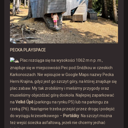
PECKA PLAYSPACE
Plac rozciąga się na wysokości 1062 m n p. m.,
znajduje się w miejscowości Pec pod Sněžkou w czeskich
Karkonoszach. Nie wpisujcie w Google Maps nazwy Pecka
Herni Krajina, gdyż jest go szczyt góry, na której znajduje się
plac zabaw. My tak zrobiliśmy i mieliśmy przygody oraz
musieliśmy objeżdżać górę dookoła. Najlepiej zaparkować
na
Velké Úpě
(parkingu na rynku P5) lub na parkingu za
rzeką (P6). Następnie trzeba przejść przez drogę i podejść
do wyciągu krzesełkowego –
Portášky
. Na szczyt można
też wejść ścieżka asfaltową, jeżeli nie chcemy jechać