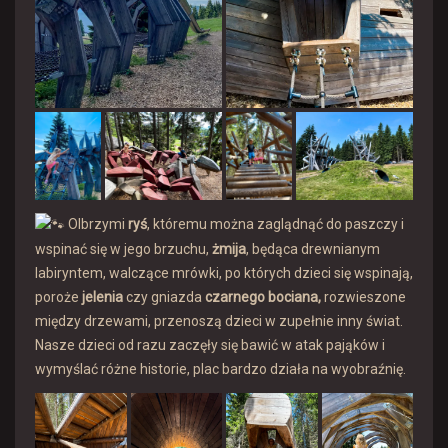
Olbrzymi
ryś
, któremu można zaglądnąć do paszczy i
wspinać się w jego brzuchu,
żmija
, będąca drewnianym
labiryntem, walczące mrówki, po których dzieci się wspinają,
poroże
jelenia
czy gniazda
czarnego bociana,
rozwieszone
między drzewami, przenoszą dzieci w zupełnie inny świat.
Nasze dzieci od razu zaczęły się bawić w atak pająków i
wymyślać różne historie, plac bardzo działa na wyobraźnię.