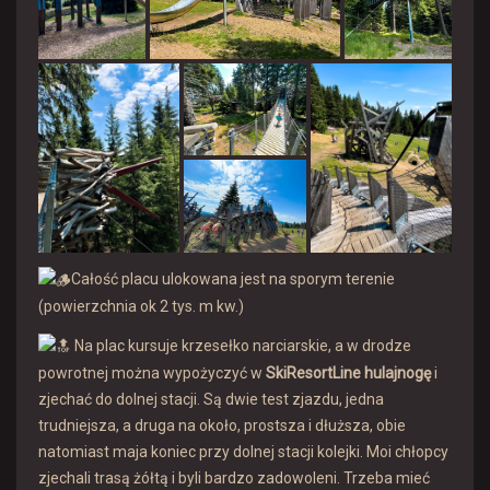
Całość placu ulokowana jest na sporym terenie
(powierzchnia ok 2 tys. m kw.)
Na plac kursuje krzesełko narciarskie, a w drodze
powrotnej można wypożyczyć w
SkiResortLine hulajnogę
i
zjechać do dolnej stacji. Są dwie test zjazdu, jedna
trudniejsza, a druga na około, prostsza i dłuższa, obie
natomiast maja koniec przy dolnej stacji kolejki. Moi chłopcy
zjechali trasą żółtą i byli bardzo zadowoleni. Trzeba mieć