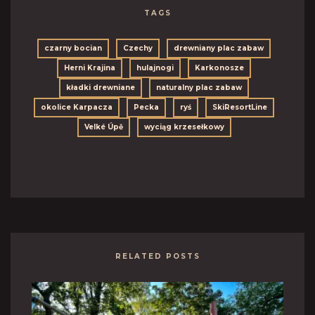
TAGS
czarny bocian
Czechy
drewniany plac zabaw
Herni Krajina
hulajnogi
Karkonosze
kładki drewniane
naturalny plac zabaw
okolice Karpacza
Pecka
ryś
SkiResortLine
Velké Úpě
wyciąg krzesełkowy
RELATED POSTS