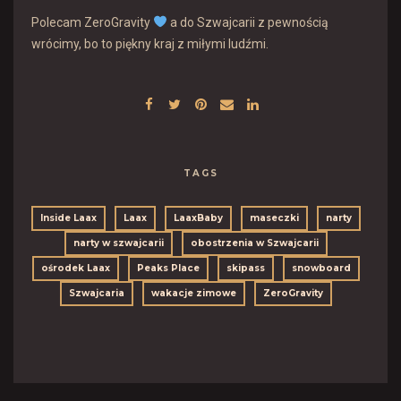
Polecam ZeroGravity
a do Szwajcarii z pewnością
wrócimy, bo to piękny kraj z miłymi ludźmi.
TAGS
Inside Laax
Laax
LaaxBaby
maseczki
narty
narty w szwajcarii
obostrzenia w Szwajcarii
ośrodek Laax
Peaks Place
skipass
snowboard
Szwajcaria
wakacje zimowe
ZeroGravity