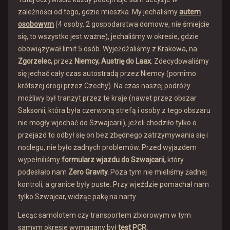
zależności od tego, gdzie mieszka. My jechaliśmy
autem
osobowym
(4 osoby, 2 gospodarstwa domowe, nie śmiejcie
się, to wszystko jest ważne), jechaliśmy w okresie, gdzie
obowiązywał limit 5 osób. Wyjeżdżaliśmy z Krakowa, na
Zgorzelec,
przez
Niemcy, Austrię do Laax
. Zdecydowaliśmy
się jechać cały czas autostradą przez Niemcy (pomimo
krótszej drogi przez Czechy). Na czas naszej podróży
możliwy był tranzyt przez te kraje (nawet przez obszar
Saksonii, która była czerwoną strefą i osoby z tego obszaru
nie mogły wjechać do Szwajcarii), jeżeli chodziło tylko o
przejazd to odbył się on bez zbędnego zatrzymywania się i
noclegu, nie było żadnych problemów. Przed wyjazdem
wypełniliśmy
formularz wjazdu do Szwajcarii,
który
podesłało nam
Zero Gravity.
Poza tym nie mieliśmy żadnej
kontroli, a granice były puste. Przy wjeździe pomachał nam
tylko Szwajcar, widząc pakę na narty.
Lecąc samolotem czy transportem zbiorowym w tym
samym okresie wymagany był
test PCR.