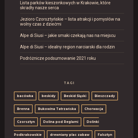
Lista parków kieszonkowych w Krakowie, które
skradły nasze serca
Jezioro Czorsztyńskie – lista atrakcji i pomysłów na
wolny czas z dziećmi
Alpe di Siusi – jakie smaki czekają nas na miejscu
Alpe di Siusi – idealny region narciarski dla rodzin
Podróżnicze podsumowanie 2021 roku
TAGI
bacówka
beskidy
Beskid Śląski
Bieszczady
Brenna
Bukowina Tatrzańska
Chorwacja
Czorsztyn
Dolina pod Reglami
Dolinki
Podkrakowskie
drewniany plac zabaw
Falsztyn