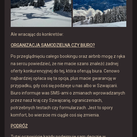
Ale wracając do konkretów:
ORGANIZACJA SAMODZIELNA CZY BIURO?
Po przeglądnięciu całego bookingu oraz airbnb mogę z ręka
na sercu powiedzieć, że nie macie szans znaleźć żadnej
oferty konkurencyjnej do tej, która oferują biura. Cenowo
najbardziej opłaca się ta opcja, plus macie gwarancję w
przypadku, gdy coś się podzieje u nas albo w Szwajcarii.
Biuro informuje was SMS-ami o zmianach wprowadzanych
przez nasz kraj czy Szwajcarię, ograniczeniach,
potrzebnych testach czy formularzach. Jest to spory
komfort, bo wierzcie mi ciągle coś się zmienia.
PODRÓŻ
Tutaj oczywiście każdy podejmuje sam decyzje w