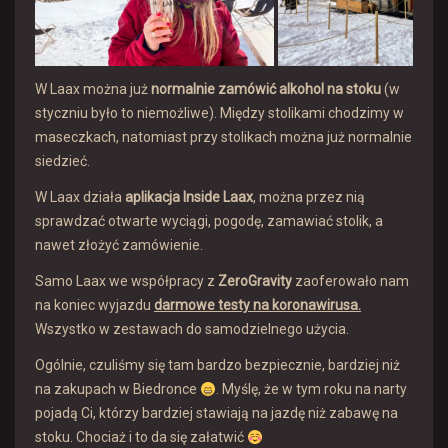
W Laax można już
normalnie zamówić alkohol na stoku
(w
styczniu było to niemożliwe). Między stolikami chodzimy w
maseczkach, natomiast przy stolikach można już normalnie
siedzieć.
W Laax działa
aplikacja Inside Laax
, można przez nią
sprawdzać otwarte wyciągi, pogodę, zamawiać stolik, a
nawet złożyć zamówienie.
Samo Laax we współpracy z
ZeroGravity
zaoferowało nam
na koniec wyjazdu
darmowe testy na koronawirusa.
Wszystko w zestawach do samodzielnego użycia.
Ogólnie, czuliśmy się tam bardzo bezpiecznie, bardziej niż
na zakupach w Biedronce
. Myślę, że w tym roku na narty
pojadą Ci, którzy bardziej stawiają na jazdę niż zabawę na
stoku. Chociaż i to da się załatwić