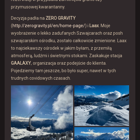
przymusowej kwarantanny.
Decyzja padła na
ZERO GRAVITY
(
http://zerogravity.pl/en/home-page/
) i
Laax
. Moje
wyobrażenie o lekko zadufanych Szwajcarach oraz posh
szwajcarskim ośrodku, zostało całkowicie zmienione. Laax
to najciekawszy ośrodek w jakim byłam, z przemiłą
atmosferą, ludźmi i świetnymi stokami. Zaskakuje stacja
GAALAXY
, organizacja oraz podejście do klienta.
Pojedziemy tam jeszcze, bo było super, nawet w tych
trudnych covidowych czasach.