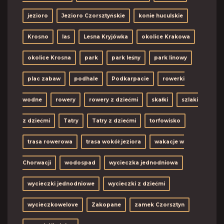
jezioro
Jezioro Czorsztyńskie
konie huculskie
Krosno
las
Lesna Kryjówka
okolice Krakowa
okolice Krosna
park
park leśny
park linowy
plac zabaw
podhale
Podkarpacie
rowerki
wodne
rowery
rowery z dziećmi
skałki
szlaki
z dziećmi
Tatry
Tatry z dziećmi
torfowisko
trasa rowerowa
trasa wokół jeziora
wakacje w
Chorwacji
wodospad
wycieczka jednodniowa
wycieczki jednodniowe
wycieczki z dziećmi
wycieczkowelove
Zakopane
zamek Czorsztyn