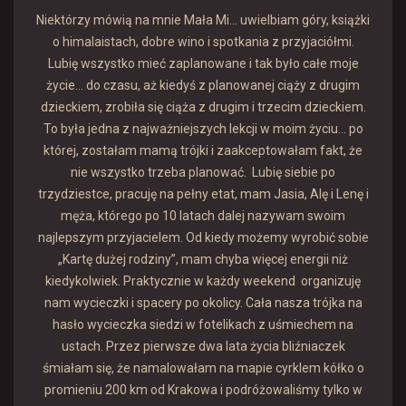
Niektórzy mówią na mnie Mała Mi... uwielbiam góry, książki
o himalaistach, dobre wino i spotkania z przyjaciółmi.
Lubię wszystko mieć zaplanowane i tak było całe moje
życie… do czasu, aż kiedyś z planowanej ciąży z drugim
dzieckiem, zrobiła się ciąża z drugim i trzecim dzieckiem.
To była jedna z najważniejszych lekcji w moim życiu... po
której, zostałam mamą trójki i zaakceptowałam fakt, że
nie wszystko trzeba planować. Lubię siebie po
trzydziestce, pracuję na pełny etat, mam Jasia, Alę i Lenę i
męża, którego po 10 latach dalej nazywam swoim
najlepszym przyjacielem. Od kiedy możemy wyrobić sobie
„Kartę dużej rodziny”, mam chyba więcej energii niż
kiedykolwiek. Praktycznie w każdy weekend organizuję
nam wycieczki i spacery po okolicy. Cała nasza trójka na
hasło wycieczka siedzi w fotelikach z uśmiechem na
ustach. Przez pierwsze dwa lata życia bliźniaczek
śmiałam się, że namalowałam na mapie cyrklem kółko o
promieniu 200 km od Krakowa i podróżowaliśmy tylko w