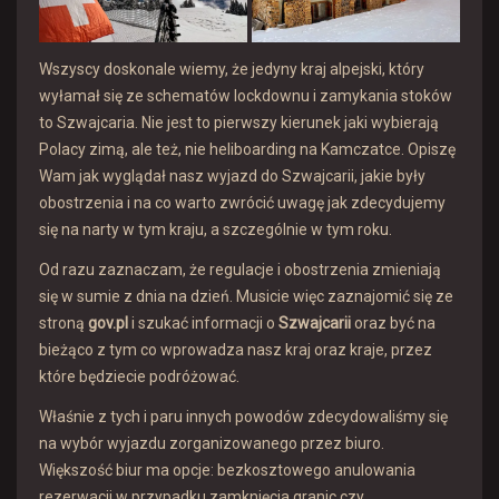
Wszyscy doskonale wiemy, że jedyny kraj alpejski, który
wyłamał się ze schematów lockdownu i zamykania stoków
to Szwajcaria. Nie jest to pierwszy kierunek jaki wybierają
Polacy zimą, ale też, nie heliboarding na Kamczatce. Opiszę
Wam jak wyglądał nasz wyjazd do Szwajcarii, jakie były
obostrzenia i na co warto zwrócić uwagę jak zdecydujemy
się na narty w tym kraju, a szczególnie w tym roku.
Od razu zaznaczam, że regulacje i obostrzenia zmieniają
się w sumie z dnia na dzień. Musicie więc zaznajomić się ze
stroną
gov.pl
i szukać informacji o
Szwajcarii
oraz być na
bieżąco z tym co wprowadza nasz kraj oraz kraje, przez
które będziecie podróżować.
Właśnie z tych i paru innych powodów zdecydowaliśmy się
na wybór wyjazdu zorganizowanego przez biuro.
Większość biur ma opcje: bezkosztowego anulowania
rezerwacji w przypadku zamknięcia granic czy