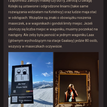
i zapomnisz założyć maskę czy buffy, zwrócą Ci uwagę.
Kolejki są ustawione i odgrodzone liniami (takie same
rozwiązania widziałam na Kotelnicy) oraz ludzie maja stać
w odstępach. Wszędzie są znaki o obowiązku noszenia
maseczek, a w wagonikach i gondoli limity miejsc. Jeżeli
skończy się liczba miejsc w wagoniku, musimy poczekać na
następny. Ale żeby była jasność w jednym wagoniku Laax
(głównym wychodzącym na stacje Gaalaxy) jedzie 80 osób,
wszyscy w maseczkach oczywiście.