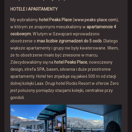
HOTELE I APARTAMENTY
My wybraliśmy
hotel Peaks Place
(
www.peaks-place.com
),
w którym ze znajomymi mieszkaliśmy w
apartamencie 4
osobowym.
W lutym w Szwajcarii wprowadzono
obostrzenie o
max liczbie zgromadzeń do 5 osób.
Dlatego
większe apartamenty i grupy nie były kwaterowane. Wiem,
że to obostrzenie miało być zniesione w marcu.
Zdecydowaliśmy się na
hotel Peaks Place
, nowoczesny
design, strefa SPA, basen, siłownia i duże przestronne
apartamenty. Hotel ten znjaduje się jakieś 500 m od stacji
dolnej kolejki Laax. Drugi hotel Rocks Resort w ofercie Zero
jest położony pomiędzy stacjami kolejki, centralnie przy
gondoli.