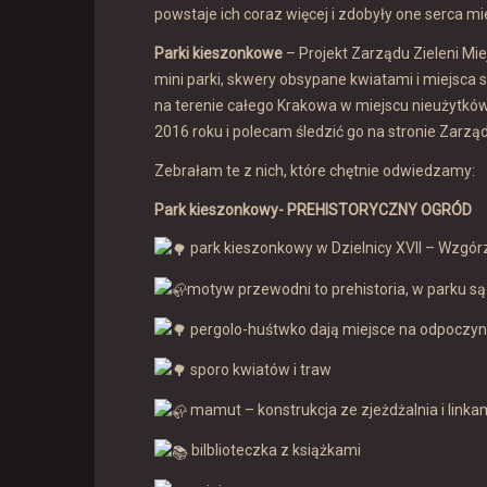
powstaje ich coraz więcej i zdobyły one serca 
Parki kieszonkowe
– Projekt Zarządu Zieleni Mi
mini parki, skwery obsypane kwiatami i miejsca
na terenie całego Krakowa w miejscu nieużytków
2016 roku i polecam śledzić go na stronie Zarządu
Zebrałam te z nich, które chętnie odwiedzamy:
Park kieszonkowy- PREHISTORYCZNY OGRÓD
park kieszonkowy w Dzielnicy XVII – Wzgórza
motyw przewodni to prehistoria, w parku są
pergolo-huśtwko dają miejsce na odpoczy
sporo kwiatów i traw
mamut – konstrukcja ze zjeżdżalnia i linkam
bilblioteczka z książkami