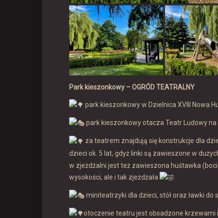
Park kieszonkowy – OGRÓD TEATRALNY
park kieszonkowy w Dzielnica XVIII Nowa Hu
park kieszonkowy otacza Teatr Ludowy na 
za teatrem znajdują się konstrukcje dla dziec
dzieci ok. 5 lat, gdyż linki są zawieszone w duż
w zjeżdżalni jest też zawieszona huśtawka (boci
wysokości, ale i tak zjeżdżała
miniteatrzyki dla dzieci, stół oraz ławki do
otoczenie teatru jest obsadzone krzewami i