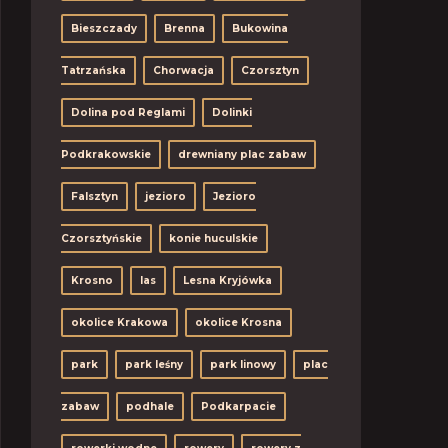
Bieszczady
Brenna
Bukowina
Tatrzańska
Chorwacja
Czorsztyn
Dolina pod Reglami
Dolinki
Podkrakowskie
drewniany plac zabaw
Falsztyn
jezioro
Jezioro
Czorsztyńskie
konie huculskie
Krosno
las
Lesna Kryjówka
okolice Krakowa
okolice Krosna
park
park leśny
park linowy
plac
zabaw
podhale
Podkarpacie