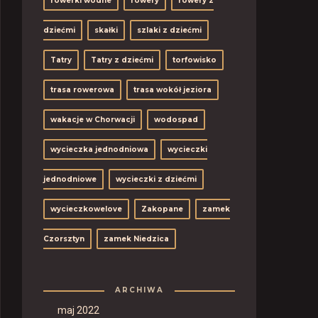
rowerki wodne
rowery
rowery z
dziećmi
skałki
szlaki z dziećmi
Tatry
Tatry z dziećmi
torfowisko
trasa rowerowa
trasa wokół jeziora
wakacje w Chorwacji
wodospad
wycieczka jednodniowa
wycieczki
jednodniowe
wycieczki z dziećmi
wycieczkowelove
Zakopane
zamek
Czorsztyn
zamek Niedzica
ARCHIWA
maj 2022