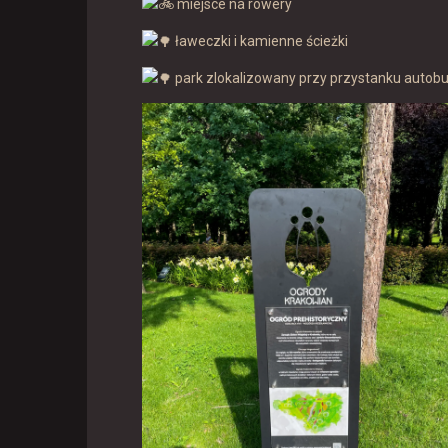
miejsce na rowery
ławeczki i kamienne ścieżki
park zlokalizowany przy przystanku autob