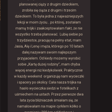
planowanej ciąży z drugim dzieckiem,
zrobiła się ciąża z drugim i trzecim
dzieckiem. To była jedna z najważniejszych
lekcji w moim życiu... po której, zostałam
mamą trójki i zaakceptowałam fakt, że nie
wszystko trzeba planować. Lubię siebie po
trzydziestce, pracuję na pełny etat, mam
Jasia, Alę i Lenę i męża, którego po 10 latach
dalej nazywam swoim najlepszym
przyjacielem. Od kiedy możemy wyrobić
sobie „Kartę dużej rodziny”, mam chyba
więcej energii niż kiedykolwiek. Praktycznie
w każdy weekend organizuję nam wycieczki
i spacery po okolicy. Cała nasza trójka na
hasło wycieczka siedzi w fotelikach z
uśmiechem na ustach. Przez pierwsze dwa
lata życia bliźniaczek śmiałam się, że
namalowałam na mapie cyrklem kółko o