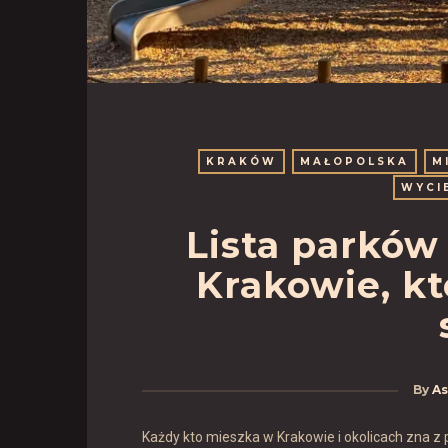
KRAKÓW
MAŁOPOLSKA
M
WYCI
Lista parkó
Krakowie, kt
By
As
Każdy kto mieszka w Krakowie i okolicach zna z