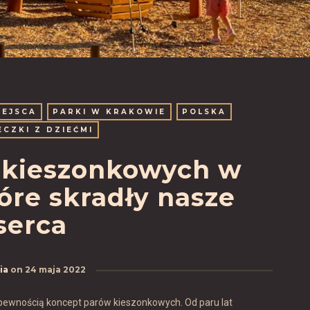
IEJSCA
PARKI W KRAKOWIE
POLSKA
ECZKI Z DZIEĆMI
w kieszonkowych w
óre skradły nasze
serca
ia
on
24 maja 2022
 pewnością koncept parów kieszonkowych. Od paru lat