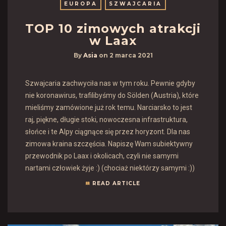
EUROPA
SZWAJCARIA
TOP 10 zimowych atrakcji
w Laax
By
Asia
on
2 marca 2021
Szwajcaria zachwyciła nas w tym roku. Pewnie gdyby
nie koronawirus, trafilibyśmy do Sölden (Austria), które
mieliśmy zamówione już rok temu. Narciarsko to jest
raj, piękne, długie stoki, nowoczesna infrastruktura,
słońce i te Alpy ciągnące się przez horyzont. Dla nas
zimowa kraina szczęścia. Napiszę Wam subiektywny
przewodnik po Laax i okolicach, czyli nie samymi
nartami człowiek żyje :) (chociaż niektórzy samymi :))
READ ARTICLE