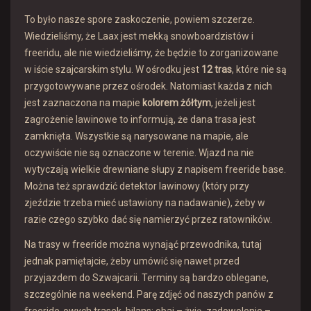
To było nasze spore zaskoczenie, powiem szczerze.
Wiedzieliśmy, że Laax jest mekką snowboardzistów i
freeridu, ale nie wiedzieliśmy, że będzie to zorganizowane
w iście szajcarskim stylu. W ośrodku jest
12 tras
, które nie są
przygotowywane przez ośrodek. Natomiast każda z nich
jest zaznaczona na mapie
kolorem żółtym
, jeżeli jest
zagrożenie lawinowe to informują, że dana trasa jest
zamknięta. Wszystkie są narysowane na mapie, ale
oczywiście nie są oznaczone w terenie. Wjazd na nie
wytyczają wielkie drewniane słupy z napisem freeride base.
Można też sprawdzić detektor lawinowy (który przy
zjeździe trzeba mieć ustawiony na nadawanie), żeby w
razie czego szybko dać się namierzyć przez ratowników.
Na trasy w freeride można wynająć przewodnika, tutaj
jednak pamiętajcie, żeby umówić się nawet przed
przyjazdem do Szwajcarii. Terminy są bardzo oblegane,
szczególnie na weekend. Parę zdjęć od naszych panów z