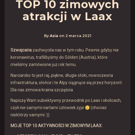
TOP 10 zimowych
atrakcji w Laax
By
Asia
on
2 marca 2021
Szwajcaria
zachwyciła nas w tym roku. Pewnie gdyby nie
koronawirus, trafilibyśmy do Sölden (Austria), które
mieliśmy zamówione już rok temu.
Narciarsko to jest raj, piękne, długie stoki, nowoczesna
infrastruktura, słońce i te Alpy ciągnące się przez horyzont.
Dla nas zimowa kraina szczęścia.
Napiszę Wam subiektywny przewodnik po Laax i okolicach,
czyli nie samymi nartami człowiek żyje
(chociaż
niektórzy samymi :))
MOJE TOP 10 AKTYWNOŚCI W ZIMOWYM LAAX: