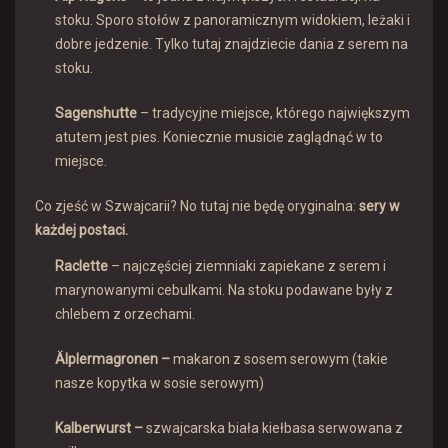
stoku. Sporo stołów z panoramicznym widokiem, leżaki i
dobre jedzenie. Tylko tutaj znajdziecie dania z serem na
stoku.
Sagenshutte
– tradycyjne miejsce, którego największym
atutem jest pies. Koniecznie musicie zaglądnąć w to
miejsce.
Co zjeść w Szwajcarii? No tutaj nie będę oryginalna:
sery w
każdej postaci.
Raclette
– najczęściej ziemniaki zapiekane z serem i
marynowanymi cebulkami. Na stoku podawane były z
chlebem z orzechami.
Älplermagronen –
makaron z sosem serowym (takie
nasze kopytka w sosie serowym)
Kalberwurst –
szwajcarska biała kiełbasa serwowana z