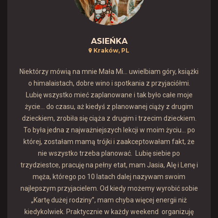
ASIEŃKA
Kraków, PL
Niektórzy mówią na mnie Mała Mi... uwielbiam góry, książki
o himalaistach, dobre wino i spotkania z przyjaciółmi.
Lubię wszystko mieć zaplanowane i tak było całe moje
życie… do czasu, aż kiedyś z planowanej ciąży z drugim
dzieckiem, zrobiła się ciąża z drugim i trzecim dzieckiem.
To była jedna z najważniejszych lekcji w moim życiu... po
której, zostałam mamą trójki i zaakceptowałam fakt, że
nie wszystko trzeba planować. Lubię siebie po
trzydziestce, pracuję na pełny etat, mam Jasia, Alę i Lenę i
męża, którego po 10 latach dalej nazywam swoim
najlepszym przyjacielem. Od kiedy możemy wyrobić sobie
„Kartę dużej rodziny”, mam chyba więcej energii niż
kiedykolwiek. Praktycznie w każdy weekend organizuję