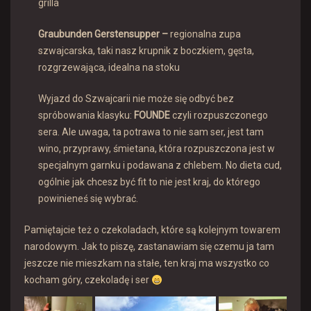
grilla
Graubunden Gerstensupper
–
regionalna zupa
szwajcarska, taki nasz krupnik z boczkiem, gęsta,
rozgrzewająca, idealna na stoku
Wyjazd do Szwajcarii nie może się odbyć bez
spróbowania klasyku:
FOUNDE
czyli rozpuszczonego
sera. Ale uwaga, ta potrawa to nie sam ser, jest tam
wino, przyprawy, śmietana, która rozpuszczona jest w
specjalnym garnku i podawana z chlebem. No dieta cud,
ogólnie jak chcesz być fit to nie jest kraj, do którego
powinieneś się wybrać.
Pamiętajcie też o czekoladach, które są kolejnym towarem
narodowym. Jak to piszę, zastanawiam się czemu ja tam
jeszcze nie mieszkam na stałe, ten kraj ma wszystko co
kocham góry, czekoladę i ser