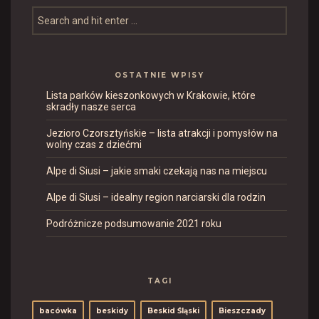
OSTATNIE WPISY
Lista parków kieszonkowych w Krakowie, które
skradły nasze serca
Jezioro Czorsztyńskie – lista atrakcji i pomysłów na
wolny czas z dziećmi
Alpe di Siusi – jakie smaki czekają nas na miejscu
Alpe di Siusi – idealny region narciarski dla rodzin
Podróżnicze podsumowanie 2021 roku
TAGI
bacówka
beskidy
Beskid Śląski
Bieszczady