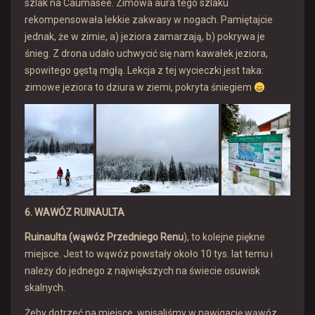
szlak na Caumasee. Zimowa aura tego szlaku
rekompensowała lekkie zakwasy w nogach. Pamiętajcie
jednak, że w zimie, a) jeziora zamarzają, b) pokrywa je
śnieg. Z drona udało uchwycić się nam kawałek jeziora,
spowitego gęstą mgłą. Lekcja z tej wycieczki jest taka:
zimowe jeziora to dziura w ziemi, pokryta śniegiem
6. WAWÓZ RUINAULTA
Ruinaulta (wąwóz Przedniego Renu
), to kolejne piękne
miejsce. Jest to wąwóz powstały około 10 tys. lat temu i
należy do jednego z największych na świecie osuwisk
skalnych.
Żeby dotrzeć na miejsce, wpisaliśmy w nawigację wąwóz,