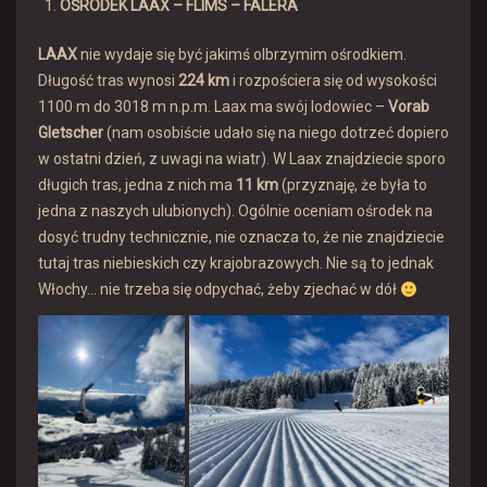
OŚRODEK LAAX – FLIMS – FALERA
LAAX
nie wydaje się być jakimś olbrzymim ośrodkiem.
Długość tras wynosi
224 km
i rozpościera się od wysokości
1100 m do 3018 m n.p.m. Laax ma swój lodowiec –
Vorab
Gletscher
(nam osobiście udało się na niego dotrzeć dopiero
w ostatni dzień, z uwagi na wiatr). W Laax znajdziecie sporo
długich tras, jedna z nich ma
11 km
(przyznaję, że była to
jedna z naszych ulubionych). Ogólnie oceniam ośrodek na
dosyć trudny technicznie, nie oznacza to, że nie znajdziecie
tutaj tras niebieskich czy krajobrazowych. Nie są to jednak
Włochy… nie trzeba się odpychać, żeby zjechać w dół