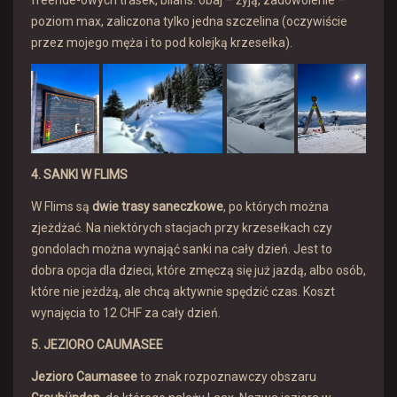
freeride-owych trasek, bilans: obaj – żyją, zadowolenie –
poziom max, zaliczona tylko jedna szczelina (oczywiście
przez mojego męża i to pod kolejką krzesełka).
4. SANKI W FLIMS
W Flims są
dwie trasy saneczkowe
, po których można
zjeżdżać. Na niektórych stacjach przy krzesełkach czy
gondolach można wynająć sanki na cały dzień. Jest to
dobra opcja dla dzieci, które zmęczą się już jazdą, albo osób,
które nie jeżdżą, ale chcą aktywnie spędzić czas. Koszt
wynajęcia to 12 CHF za cały dzień.
5. JEZIORO CAUMASEE
Jezioro Caumasee
to znak rozpoznawczy obszaru