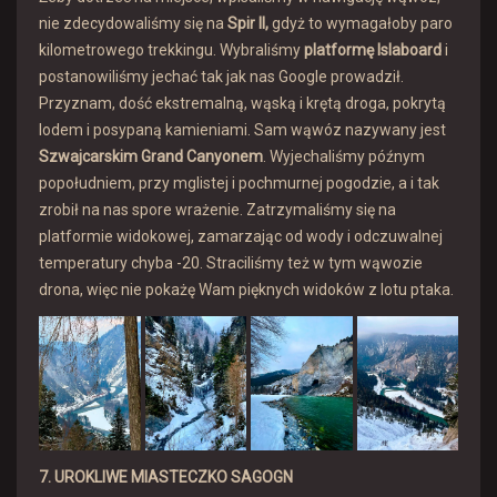
nie zdecydowaliśmy się na
Spir II,
gdyż to wymagałoby paro
kilometrowego trekkingu. Wybraliśmy
platformę Islaboard
i
postanowiliśmy jechać tak jak nas Google prowadził.
Przyznam, dość ekstremalną, wąską i krętą droga, pokrytą
lodem i posypaną kamieniami. Sam wąwóz nazywany jest
Szwajcarskim Grand Canyonem
. Wyjechaliśmy późnym
popołudniem, przy mglistej i pochmurnej pogodzie, a i tak
zrobił na nas spore wrażenie. Zatrzymaliśmy się na
platformie widokowej, zamarzając od wody i odczuwalnej
temperatury chyba -20. Straciliśmy też w tym wąwozie
drona, więc nie pokażę Wam pięknych widoków z lotu ptaka.
7. UROKLIWE MIASTECZKO SAGOGN