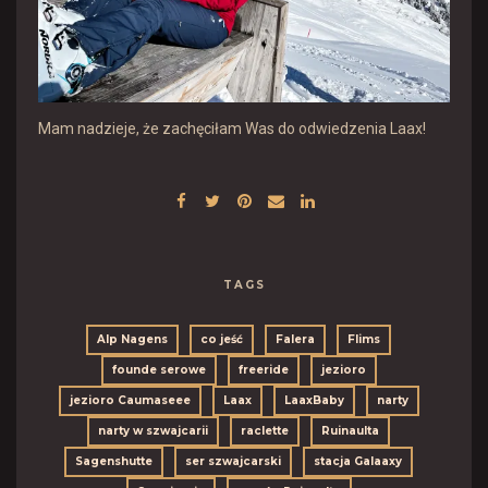
Mam nadzieje, że zachęciłam Was do odwiedzenia Laax!
TAGS
Alp Nagens
co jeść
Falera
Flims
founde serowe
freeride
jezioro
jezioro Caumaseee
Laax
LaaxBaby
narty
narty w szwajcarii
raclette
Ruinaulta
Sagenshutte
ser szwajcarski
stacja Galaaxy