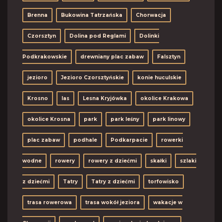
Brenna
Bukowina Tatrzańska
Chorwacja
Czorsztyn
Dolina pod Reglami
Dolinki
Podkrakowskie
drewniany plac zabaw
Falsztyn
jezioro
Jezioro Czorsztyńskie
konie huculskie
Krosno
las
Lesna Kryjówka
okolice Krakowa
okolice Krosna
park
park leśny
park linowy
plac zabaw
podhale
Podkarpacie
rowerki
wodne
rowery
rowery z dziećmi
skałki
szlaki
z dziećmi
Tatry
Tatry z dziećmi
torfowisko
trasa rowerowa
trasa wokół jeziora
wakacje w