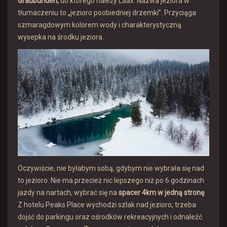
Graubünden,
do którego należy Laax. Nazwa jeziora w
tłumaczeniu to „jezioro poobiedniej drzemki”. Przyciąga
szmaragdowym kolorem wody i charakterystyczną
wysepka na środku jeziora.
Oczywiście, nie byłabym sobą, gdybym nie wybrała się nad
to jezioro. Nie ma przecież nic lepszego niż po 6 godzinach
jazdy na nartach, wybrać się na
spacer 4km w jedną stronę
.
Z hotelu Peaks Place wychodzi szlak nad jezioro, trzeba
dojść do parkingu oraz ośrodków rekreacyjnych i odnaleźć