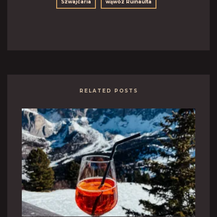
Szwajcaria
wąwóz Ruinaulta
RELATED POSTS