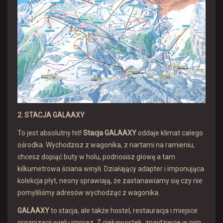
2. STACJA GALAAXY
To jest absolutny hit!
Stacja GALAAXY
oddaje klimat całego
ośrodka. Wychodzisz z wagonika, z nartami na ramieniu,
chcesz dopiąć buty w holu, podnosisz głowę a tam
kilkumetrowa ściana winyli. Działający adapter i imponująca
kolekcja płyt, neony sprawiają, że zastanawiamy się czy nie
pomyliliśmy adresów wychodząc z wagonika.
GALAAXY
to stacja, ale także hostel, restauracja i miejsce
organizacji wielu imprez. Z ciekawostek, znajdziecie w nim