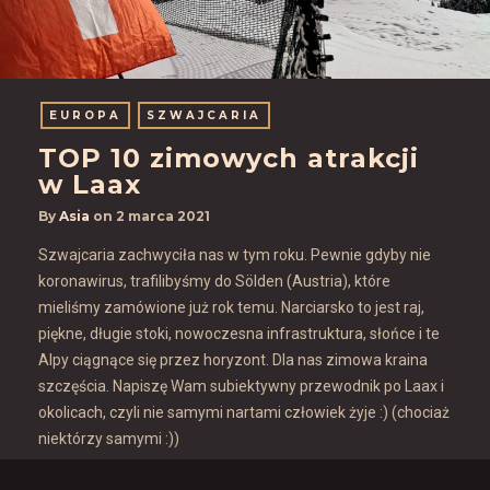
EUROPA
SZWAJCARIA
TOP 10 zimowych atrakcji
w Laax
By
Asia
on
2 marca 2021
Szwajcaria zachwyciła nas w tym roku. Pewnie gdyby nie
koronawirus, trafilibyśmy do Sölden (Austria), które
mieliśmy zamówione już rok temu. Narciarsko to jest raj,
piękne, długie stoki, nowoczesna infrastruktura, słońce i te
Alpy ciągnące się przez horyzont. Dla nas zimowa kraina
szczęścia. Napiszę Wam subiektywny przewodnik po Laax i
okolicach, czyli nie samymi nartami człowiek żyje :) (chociaż
niektórzy samymi :))