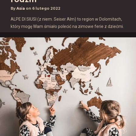
By
Asia
on
6 lutego 2022
ALPE DI SIUSI (z niem. Seiser Alm) to region w Dolomitach,
który mogę Wam śmiało polecić na zimowe ferie z dziećmi.