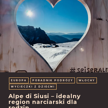
EUROPA
PORADNIK PODRÓŻY
WŁOCHY
WYCIECZKI Z DZIEĆMI
Alpe di Siusi – idealny
region narciarski dla
rodzin