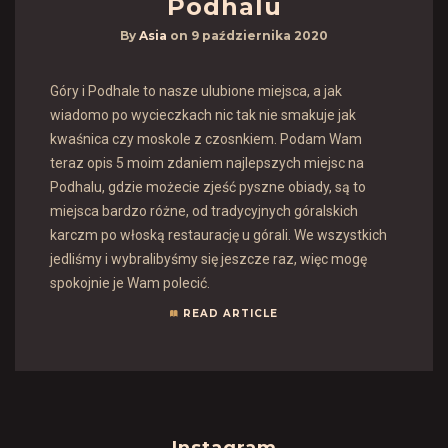
Podhalu
By
Asia
on
9 października 2020
Góry i Podhale to nasze ulubione miejsca, a jak
wiadomo po wycieczkach nic tak nie smakuje jak
kwaśnica czy moskole z czosnkiem. Podam Wam
teraz opis 5 moim zdaniem najlepszych miejsc na
Podhalu, gdzie możecie zjeść pyszne obiady, są to
miejsca bardzo różne, od tradycyjnych góralskich
karczm po włoską restaurację u górali. We wszystkich
jedliśmy i wybralibyśmy się jeszcze raz, więc mogę
spokojnie je Wam polecić.
READ ARTICLE
Instagram