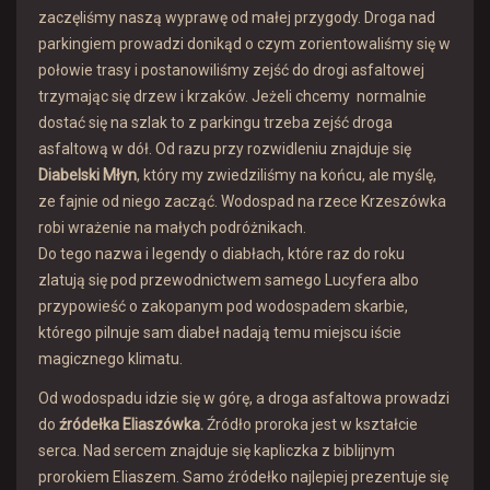
zaczęliśmy naszą wyprawę od małej przygody. Droga nad
parkingiem prowadzi donikąd o czym zorientowaliśmy się w
połowie trasy i postanowiliśmy zejść do drogi asfaltowej
trzymając się drzew i krzaków. Jeżeli chcemy normalnie
dostać się na szlak to z parkingu trzeba zejść droga
asfaltową w dół. Od razu przy rozwidleniu znajduje się
Diabelski Młyn
, który my zwiedziliśmy na końcu, ale myślę,
ze fajnie od niego zacząć. Wodospad na rzece Krzeszówka
robi wrażenie na małych podróżnikach.
Do tego nazwa i legendy o diabłach, które raz do roku
zlatują się pod przewodnictwem samego Lucyfera albo
przypowieść o zakopanym pod wodospadem skarbie,
którego pilnuje sam diabeł nadają temu miejscu iście
magicznego klimatu.
Od wodospadu idzie się w górę, a droga asfaltowa prowadzi
do
źródełka Eliaszówka.
Źródło proroka jest w kształcie
serca. Nad sercem znajduje się kapliczka z biblijnym
prorokiem Eliaszem. Samo źródełko najlepiej prezentuje się