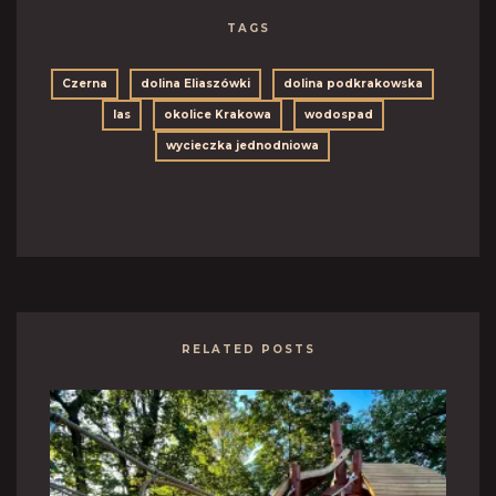
TAGS
Czerna
dolina Eliaszówki
dolina podkrakowska
las
okolice Krakowa
wodospad
wycieczka jednodniowa
RELATED POSTS