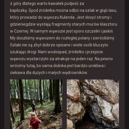
z góry dlatego warto kawałek podjeść za
kapliczkę. Spod źródełka można odbić na szlak w głąb lasu,
który prowadzi do wąwozu Kulenda. Jest dosyć stromy i
gdzieniegdzie wystają fragmenty starych murów klasztoru
w Czernej. W samym wąwozie jest sporo szczelin i jaskiń.
My doszliśmy wąwozem do rozległej polany i zwróciliśmy.
Szlaki nie są zbyt dobrze opisane i wiele osób kluczyło
szukając drogi. Nam wodospad, źródełko i przejście
wąwozu wystarczyło za atrakcje na jeden raz. Na pewno
wrócimy tutaj, bo sama dolinka jest bardzo urokliwa i
ciekawa dla dużych i małych wędrowników.