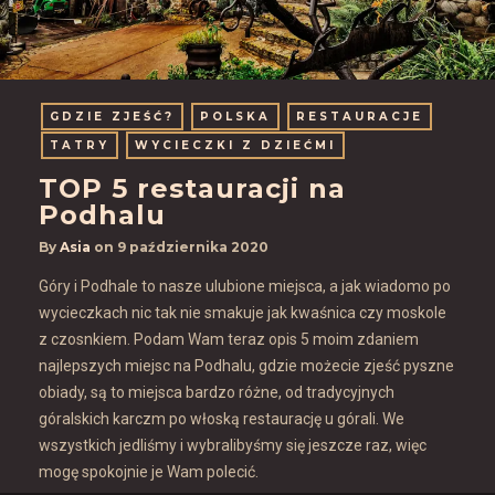
GDZIE ZJEŚĆ?
POLSKA
RESTAURACJE
TATRY
WYCIECZKI Z DZIEĆMI
TOP 5 restauracji na
Podhalu
By
Asia
on
9 października 2020
Góry i Podhale to nasze ulubione miejsca, a jak wiadomo po
wycieczkach nic tak nie smakuje jak kwaśnica czy moskole
z czosnkiem. Podam Wam teraz opis 5 moim zdaniem
najlepszych miejsc na Podhalu, gdzie możecie zjeść pyszne
obiady, są to miejsca bardzo różne, od tradycyjnych
góralskich karczm po włoską restaurację u górali. We
wszystkich jedliśmy i wybralibyśmy się jeszcze raz, więc
mogę spokojnie je Wam polecić.