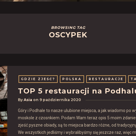
BROWSING TAG
OSCYPEK
GDZIE ZJEŚĆ?
POLSKA
RESTAURACJE
T
TOP 5 restauracji na Podhal
By
Asia
on
9 października 2020
Góry i Podhale to nasze ulubione miejsca, a jak wiadomo po w
moskole z czosnkiem. Podam Wam teraz opis 5 moim zdaniem
zjeść pyszne obiady, są to miejsca bardzo różne, od tradycyjn
We wszystkich jedliśmy i wybralibyśmy się jeszcze raz, więc 