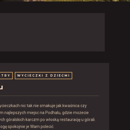
ATRY
WYCIECZKI Z DZIEĆMI
u
ycieczkach nic tak nie smakuje jak kwaśnica czy
 najlepszych miejsc na Podhalu, gdzie możecie
ych góralskich karczm po włoską restaurację u górali.
mogę spokojnie je Wam polecić.