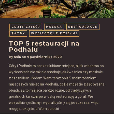
GDZIE ZJEŚĆ?
POLSKA
RESTAURACJE
TATRY
WYCIECZKI Z DZIEĆMI
TOP 5 restauracji na
Podhalu
By
Asia
on
9 października 2020
Góry i Podhale to nasze ulubione miejsca, a jak wiadomo po
wycieczkach nic tak nie smakuje jak kwaśnica czy moskole
z czosnkiem. Podam Wam teraz opis 5 moim zdaniem
najlepszych miejsc na Podhalu, gdzie możecie zjeść pyszne
obiady, są to miejsca bardzo różne, od tradycyjnych
góralskich karczm po włoską restaurację u górali. We
wszystkich jedliśmy i wybralibyśmy się jeszcze raz, więc
mogę spokojnie je Wam polecić.