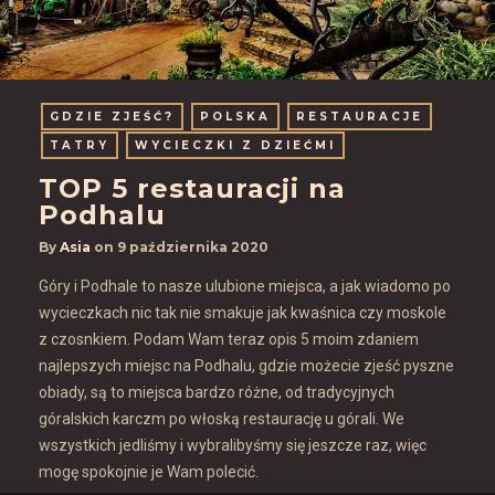
GDZIE ZJEŚĆ?
POLSKA
RESTAURACJE
TATRY
WYCIECZKI Z DZIEĆMI
TOP 5 restauracji na
Podhalu
By
Asia
on
9 października 2020
Góry i Podhale to nasze ulubione miejsca, a jak wiadomo po
wycieczkach nic tak nie smakuje jak kwaśnica czy moskole
z czosnkiem. Podam Wam teraz opis 5 moim zdaniem
najlepszych miejsc na Podhalu, gdzie możecie zjeść pyszne
obiady, są to miejsca bardzo różne, od tradycyjnych
góralskich karczm po włoską restaurację u górali. We
wszystkich jedliśmy i wybralibyśmy się jeszcze raz, więc
mogę spokojnie je Wam polecić.