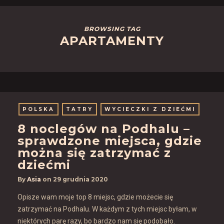
BROWSING TAG
APARTAMENTY
POLSKA
TATRY
WYCIECZKI Z DZIEĆMI
8 noclegów na Podhalu –
sprawdzone miejsca, gdzie
można się zatrzymać z
dziećmi
By
Asia
on
29 grudnia 2020
Opisze wam moje top 8 miejsc, gdzie możecie się
zatrzymać na Podhalu. W każdym z tych miejsc byłam, w
niektórych parę razy, bo bardzo nam się podobało.