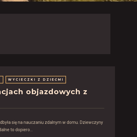
Y
WYCIECZKI Z DZIEĆMI
acjach objazdowych z
i odbyła się na nauczaniu zdalnym w domu. Dziewczyny
dalne to dopiero…