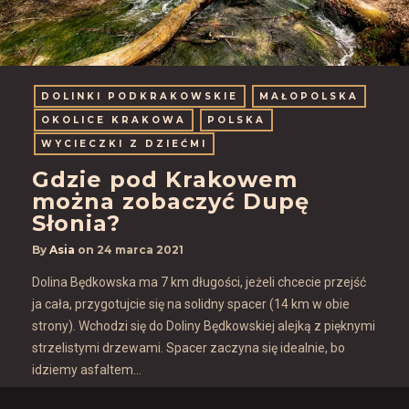
DOLINKI PODKRAKOWSKIE
MAŁOPOLSKA
OKOLICE KRAKOWA
POLSKA
WYCIECZKI Z DZIEĆMI
Gdzie pod Krakowem
można zobaczyć Dupę
Słonia?
By
Asia
on
24 marca 2021
Dolina Będkowska ma 7 km długości, jeżeli chcecie przejść
ja cała, przygotujcie się na solidny spacer (14 km w obie
strony). Wchodzi się do Doliny Będkowskiej alejką z pięknymi
strzelistymi drzewami. Spacer zaczyna się idealnie, bo
idziemy asfaltem...