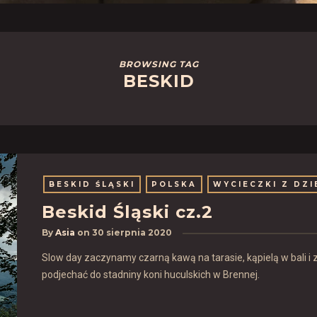
BROWSING TAG
BESKID
BESKID ŚLĄSKI
POLSKA
WYCIECZKI Z DZI
Beskid Śląski cz.2
By
Asia
on
30 sierpnia 2020
Slow day zaczynamy czarną kawą na tarasie, kąpielą w bali i
podjechać do stadniny koni huculskich w Brennej.