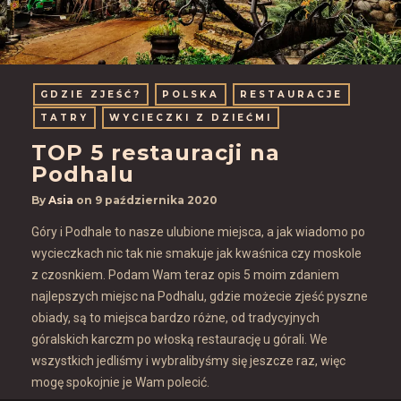
GDZIE ZJEŚĆ?
POLSKA
RESTAURACJE
TATRY
WYCIECZKI Z DZIEĆMI
TOP 5 restauracji na
Podhalu
By
Asia
on
9 października 2020
Góry i Podhale to nasze ulubione miejsca, a jak wiadomo po
wycieczkach nic tak nie smakuje jak kwaśnica czy moskole
z czosnkiem. Podam Wam teraz opis 5 moim zdaniem
najlepszych miejsc na Podhalu, gdzie możecie zjeść pyszne
obiady, są to miejsca bardzo różne, od tradycyjnych
góralskich karczm po włoską restaurację u górali. We
wszystkich jedliśmy i wybralibyśmy się jeszcze raz, więc
mogę spokojnie je Wam polecić.