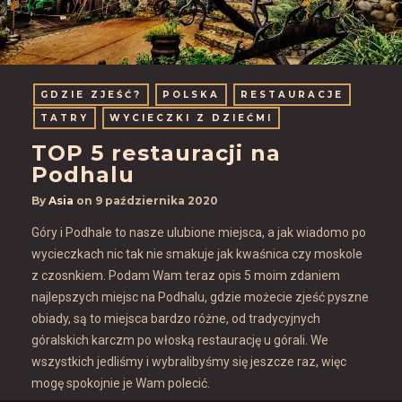
GDZIE ZJEŚĆ?
POLSKA
RESTAURACJE
TATRY
WYCIECZKI Z DZIEĆMI
TOP 5 restauracji na
Podhalu
By
Asia
on
9 października 2020
Góry i Podhale to nasze ulubione miejsca, a jak wiadomo po
wycieczkach nic tak nie smakuje jak kwaśnica czy moskole
z czosnkiem. Podam Wam teraz opis 5 moim zdaniem
najlepszych miejsc na Podhalu, gdzie możecie zjeść pyszne
obiady, są to miejsca bardzo różne, od tradycyjnych
góralskich karczm po włoską restaurację u górali. We
wszystkich jedliśmy i wybralibyśmy się jeszcze raz, więc
mogę spokojnie je Wam polecić.