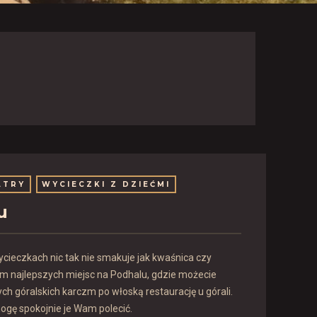
ATRY
WYCIECZKI Z DZIEĆMI
u
ycieczkach nic tak nie smakuje jak kwaśnica czy
 najlepszych miejsc na Podhalu, gdzie możecie
ych góralskich karczm po włoską restaurację u górali.
mogę spokojnie je Wam polecić.