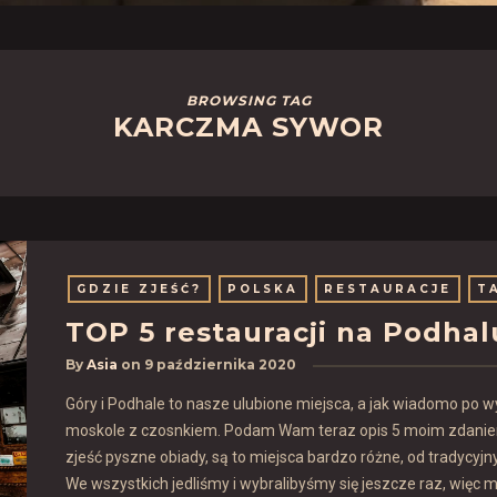
BROWSING TAG
KARCZMA SYWOR
GDZIE ZJEŚĆ?
POLSKA
RESTAURACJE
T
TOP 5 restauracji na Podhal
By
Asia
on
9 października 2020
Góry i Podhale to nasze ulubione miejsca, a jak wiadomo po w
moskole z czosnkiem. Podam Wam teraz opis 5 moim zdaniem
zjeść pyszne obiady, są to miejsca bardzo różne, od tradycyjn
We wszystkich jedliśmy i wybralibyśmy się jeszcze raz, więc 