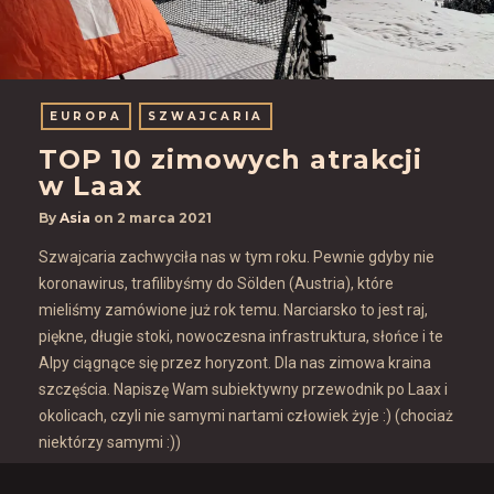
EUROPA
SZWAJCARIA
TOP 10 zimowych atrakcji
w Laax
By
Asia
on
2 marca 2021
Szwajcaria zachwyciła nas w tym roku. Pewnie gdyby nie
koronawirus, trafilibyśmy do Sölden (Austria), które
mieliśmy zamówione już rok temu. Narciarsko to jest raj,
piękne, długie stoki, nowoczesna infrastruktura, słońce i te
Alpy ciągnące się przez horyzont. Dla nas zimowa kraina
szczęścia. Napiszę Wam subiektywny przewodnik po Laax i
okolicach, czyli nie samymi nartami człowiek żyje :) (chociaż
niektórzy samymi :))