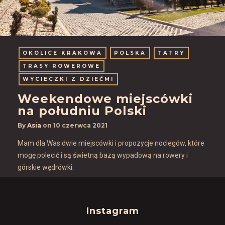
OKOLICE KRAKOWA
POLSKA
TATRY
TRASY ROWEROWE
WYCIECZKI Z DZIEĆMI
Weekendowe miejscówki
na południu Polski
By
Asia
on
10 czerwca 2021
Mam dla Was dwie miejscówki i propozycje noclegów, które
mogę polecić i są świetną bazą wypadową na rowery i
górskie wędrówki.
Instagram